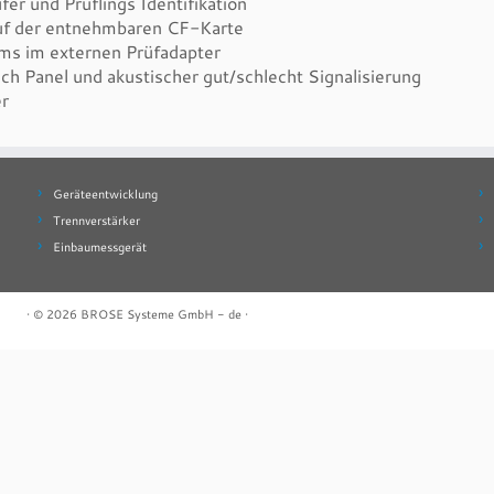
er und Prüflings Identifikation
auf der entnehmbaren CF-Karte
ms im externen Prüfadapter
h Panel und akustischer gut/schlecht Signalisierung
er
Geräteentwicklung
Trennverstärker
Einbaumessgerät
· © 2026
BROSE Systeme GmbH - de
·