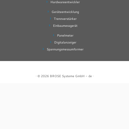
Hardwareentwickler
Geräteentwicklung
Trennverstärker
Einbaumessgerät
Panelmeter
Digitalanzeiger
Spannungsmessumformer
· © 2026
BROSE Systeme GmbH - de
·