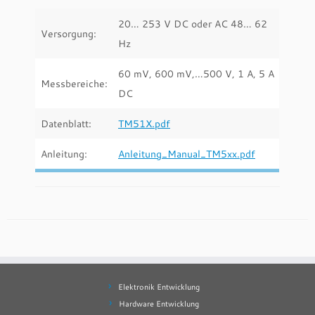
20… 253 V DC oder AC 48… 62
Versorgung:
Hz
60 mV, 600 mV,…500 V, 1 A, 5 A
Messbereiche:
DC
Datenblatt:
TM51X.pdf
Anleitung:
Anleitung_Manual_TM5xx.pdf
Elektronik Entwicklung
Hardware Entwicklung