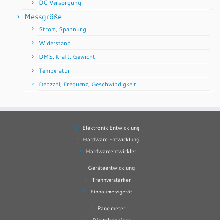
DC Versorgung
Messgröße
Strom, Spannung
Widerstand
DMS, Kraft, Gewicht
Temperatur
Dehzahl, Frequenz, Geschwindigkeit
Elektronik Entwicklung
Hardware Entwicklung
Hardwareentwickler
Geräteentwicklung
Trennverstärker
Einbaumessgerät
Panelmeter