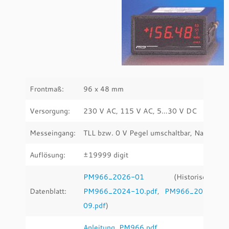
Frontmaß:
96 x 48 mm
Versorgung:
230 V AC, 115 V AC, 5…30 V DC
Messeingang:
TLL bzw. 0 V Pegel umschaltbar, Namur
Auflösung:
±19999 digit
PM966_2026-01
(Historische:
Datenblatt:
PM966_2024-10.pdf
,
PM966_2020-
09.pdf
)
Anleitung_PM966.pdf