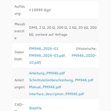
Auflös
±19999 digit
ung:
Messb
DMS, 2 Ω, 20 Ω, 200 Ω, 2 kΩ, 20 kΩ, 200
ereich
kΩ, weitere auf Anfrage
e:
PM946_2026-01
(Historische:
Daten
PM946_2024-03.pdf
,
PM946_2020-
blatt:
10.pdf
)
Anleitung_PM946.pdf
Anleit
Schnittstellenbeschreibung_PM946.pdf
ungen:
Manual_PM946.pdf
Interface_description_PM946.pdf
CAD-
Stepfile