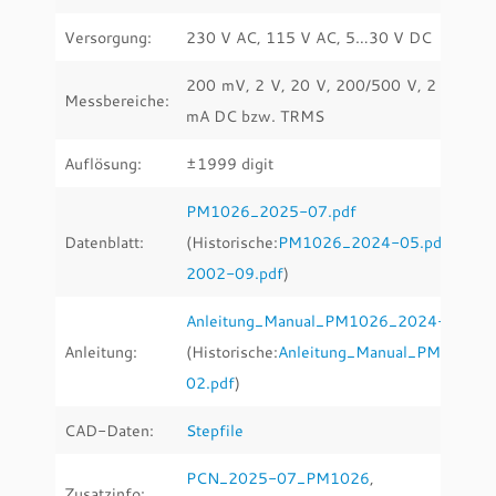
Versorgung:
230 V AC, 115 V AC, 5…30 V DC
200 mV, 2 V, 20 V, 200/500 V, 2 mA, 0
Messbereiche:
mA DC bzw. TRMS
Auflösung:
±1999 digit
PM1026_2025-07.pdf
Datenblatt:
(Historische:
PM1026_2024-05.pdf
,
PM
2002-09.pdf
)
Anleitung_Manual_PM1026_2024-05.pdf
Anleitung:
(Historische:
Anleitung_Manual_PM1026_
02
.pdf
)
CAD-Daten:
Stepfile
PCN_2025-07_PM1026
,
PCN_
Zusatzinfo: