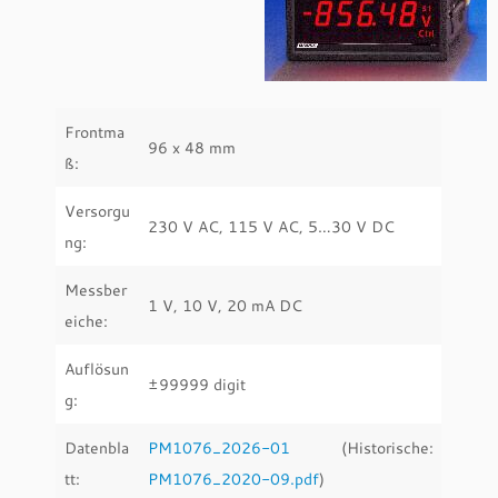
Frontma
96 x 48 mm
ß:
Versorgu
230 V AC, 115 V AC, 5…30 V DC
ng:
Messber
1 V, 10 V, 20 mA DC
eiche:
Auflösun
±99999 digit
g:
Datenbla
PM1076_2026-01
(Historische:
tt:
PM1076_2020-09.pdf
)