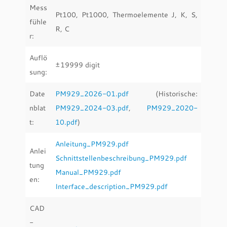
Mess
Pt100, Pt1000, Thermoelemente J, K, S,
fühle
R, C
r:
Auflö
±19999 digit
sung:
Date
PM929_2026-01.pdf
(Historische:
nblat
PM929_2024-03.pdf
,
PM929_2020-
t:
10.pdf
)
Anleitung_PM929.pdf
Anlei
Schnittstellenbeschreibung_PM929.pdf
tung
Manual_PM929.pdf
en:
Interface_description_PM929.pdf
CAD
-