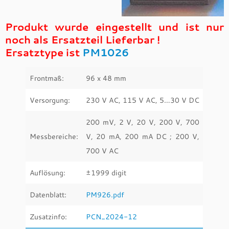
Produkt wurde eingestellt und ist nur
noch als Ersatzteil Lieferbar !
Ersatztype ist
PM1026
Frontmaß:
96 x 48 mm
Versorgung:
230 V AC, 115 V AC, 5…30 V DC
200 mV, 2 V, 20 V, 200 V, 700
Messbereiche:
V, 20 mA, 200 mA DC ; 200 V,
700 V AC
Auflösung:
±1999 digit
Datenblatt:
PM926.pdf
Zusatzinfo:
PCN_2024-12