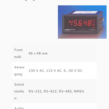
Front
96 x 48 mm
maß:
Versor
230 V AC, 115 V AC, 5…30 V DC
gung:
Schnit
tstelle
RS-232, RS-422, RS-485, NMEA
n:
Auflös