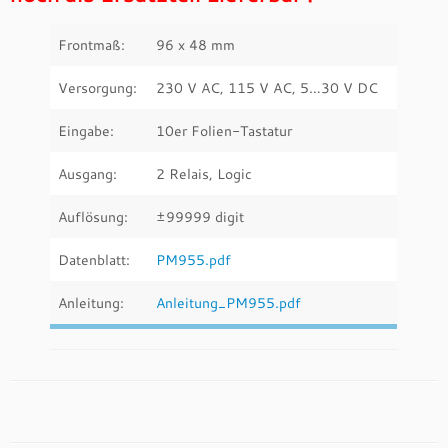
Frontmaß:
96 x 48 mm
Versorgung:
230 V AC, 115 V AC, 5…30 V DC
Eingabe:
10er Folien-Tastatur
Ausgang:
2 Relais, Logic
Auflösung:
±99999 digit
Datenblatt:
PM955.pdf
Anleitung:
Anleitung_PM955.pdf