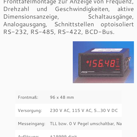
Fronttafelmontage zur Anzeige von Frequenz,
Drehzahl und Geschwindigkeiten, aktive
Dimensionsanzeige, Schaltausgänge,
Analogausgang, Schnittstellen optoisoliert
RS-232, RS-485, RS-422, BCD-Bus.
Frontmaß:
96 x 48 mm
Versorgung:
230 V AC, 115 V AC, 5…30 V DC
Messeingang:
TLL bzw. 0 V Pegel umschaltbar, Namur
Auflösung:
±19999 digit