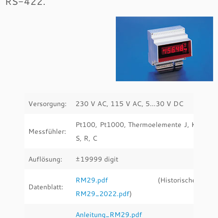
RS-422.
Versorgung:
230 V AC, 115 V AC, 5…30 V DC
Pt100, Pt1000, Thermoelemente J, K,
Messfühler:
S, R, C
Auflösung:
±19999 digit
RM29.pdf
(Historische:
Datenblatt:
RM29_2022.pdf
)
Anleitung_RM29.pdf