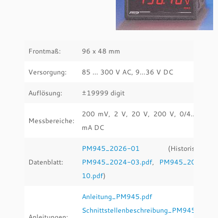
Frontmaß:
96 x 48 mm
Versorgung:
85 … 300 V AC, 9…36 V DC
Auflösung:
±19999 digit
200 mV, 2 V, 20 V, 200 V, 0/4… 20
Messbereiche:
mA DC
PM945_2026-01
(Historische:
Datenblatt:
PM945_2024-03.pdf
,
PM945_2020-
10.pdf
)
Anleitung_PM945.pdf
Schnittstellenbeschreibung_PM945.pdf
Anleitungen: