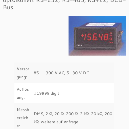
Bus.
Versor
85 …. 300 V AC, 5…30 V DC
gung:
Auflös
±19999 digit
ung:
Messb
DMS, 2 Ω, 20 Ω, 200 Ω, 2 kΩ, 20 kΩ, 200
ereich
kΩ, weitere auf Anfrage
e: