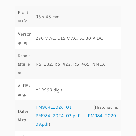
Front
96 x 48 mm
maß:
Versor
230 V AC, 115 V AC, 5…30 V DC
gung:
Schnit
tstelle
RS-232, RS-422, RS-485, NMEA
n:
Auflös
±19999 digit
ung:
PM984_2026-01
(Historische:
Daten
PM984_2024-03.pdf
,
PM984_2020-
blatt:
09.pdf
)