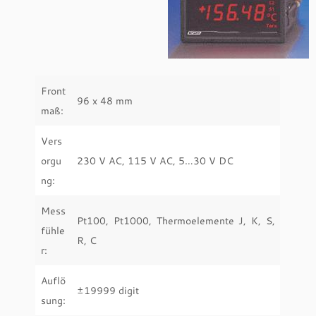
Front
96 x 48 mm
maß:
Vers
orgu
230 V AC, 115 V AC, 5…30 V DC
ng:
Mess
Pt100, Pt1000, Thermoelemente J, K, S,
fühle
R, C
r:
Auflö
±19999 digit
sung: