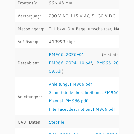
Frontmaß:
96 x 48 mm
Versorgung:
230 V AC, 115 V AC, 5…30 V DC
Messeingang:
TLL bzw. 0 V Pegel umschaltbar, Namur
Auflösung:
±19999 digit
PM966_2026-01
(Historische:
Datenblatt:
PM966_2024-10.pdf
,
PM966_2020-
09.pdf
)
Anleitung_PM966.pdf
Schnittstellenbeschreibung_PM966.pdf
Anleitungen:
Manual_PM966.pdf
Interface_description_PM966.pdf
CAD-Daten:
Stepfile