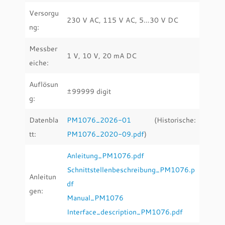
Versorgu
230 V AC, 115 V AC, 5…30 V DC
ng:
Messber
1 V, 10 V, 20 mA DC
eiche:
Auflösun
±99999 digit
g:
Datenbla
PM1076_2026-01
(Historische:
tt:
PM1076_2020-09.pdf
)
Anleitung_PM1076.pdf
Schnittstellenbeschreibung_PM1076.p
Anleitun
df
gen:
Manual_PM1076
Interface_description_PM1076.pdf