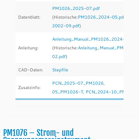
PM1026_2025-07.pdf
Datenblatt:
(Historische:
PM1026_2024-05.pdf
,
PM
2002-09.pdf
)
Anleitung_Manual_PM1026_2024-05.pdf
Anleitung:
(Historische:
Anleitung_Manual_PM1026_
02
.pdf
)
CAD-Daten:
Stepfile
PCN_2025-07_PM1026
,
PCN_
Zusatzinfo:
05_PM1026-T
,
PCN_2024-10_PM1026
PM1076 – Strom- und