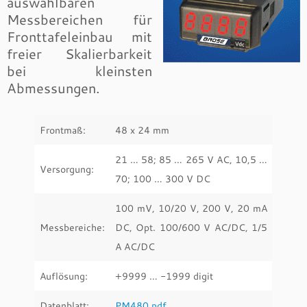
auswählbaren
Messbereichen für
Fronttafeleinbau mit
freier Skalierbarkeit
bei kleinsten
Abmessungen.
Frontmaß:
48 x 24 mm
21 … 58; 85 … 265 V AC, 10,5 …
Versorgung:
70; 100 … 300 V DC
100 mV, 10/20 V, 200 V, 20 mA
Messbereiche:
DC, Opt. 100/600 V AC/DC, 1/5
A AC/DC
Auflösung:
+9999 … -1999 digit
Datenblatt:
PM480.pdf